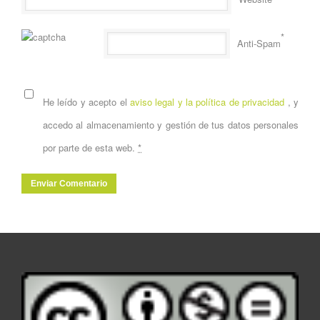
*
Anti-Spam
He leído y acepto el
aviso legal y la política de privacidad
, y
accedo al almacenamiento y gestión de tus datos personales
por parte de esta web.
*