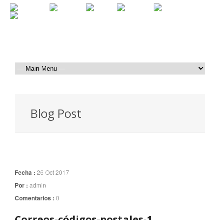
Blog Post
Fecha :
26 Oct 2017
Por :
admin
Comentarios :
0
Correos-códigos-postales-1