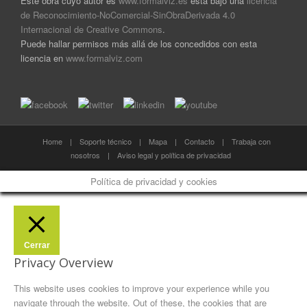
Este obra cuyo autor es
www.formalviz.es
está bajo una
licencia
de Reconocimiento-NoComercial-SinObraDerivada 4.0
Internacional de Creative Commons
.
Puede hallar permisos más allá de los concedidos con esta
licencia en
www.formalviz.com
Home
|
Soporte técnico
|
Mapa
|
Contacto
|
Trabaja con
nosotros
|
Aviso legal y política de privacidad
Política de privacidad y cookies
Cerrar
Privacy Overview
This website uses cookies to improve your experience while you
navigate through the website. Out of these, the cookies that are