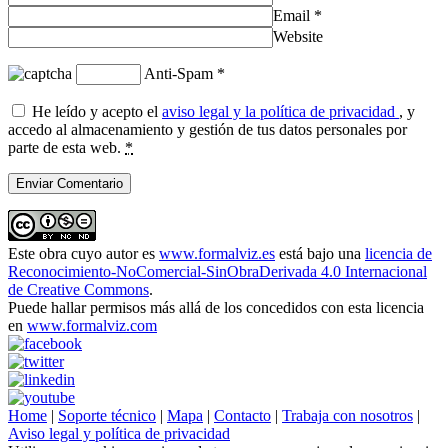
Email
*
Website
Anti-Spam
*
He leído y acepto el
aviso legal y la política de privacidad
, y
accedo al almacenamiento y gestión de tus datos personales por
parte de esta web.
*
Este obra cuyo autor es
www.formalviz.es
está bajo una
licencia de
Reconocimiento-NoComercial-SinObraDerivada 4.0 Internacional
de Creative Commons
.
Puede hallar permisos más allá de los concedidos con esta licencia
en
www.formalviz.com
Home
|
Soporte técnico
|
Mapa
|
Contacto
|
Trabaja con nosotros
|
Aviso legal y política de privacidad