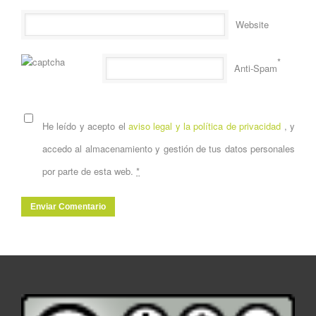
Website
*
Anti-Spam
He leído y acepto el
aviso legal y la política de privacidad
, y
accedo al almacenamiento y gestión de tus datos personales
por parte de esta web.
*