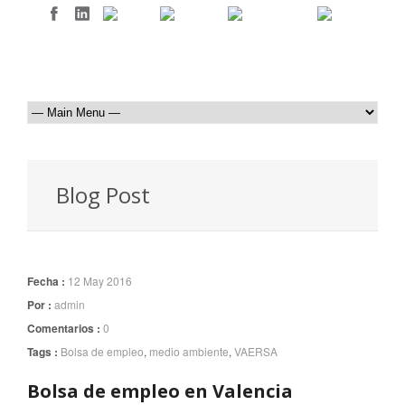
Blog Post
Fecha :
12 May 2016
Por :
admin
Comentarios :
0
Tags :
Bolsa de empleo
,
medio ambiente
,
VAERSA
Bolsa de empleo en Valencia