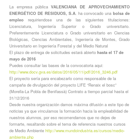
La empresa pública
VALENCIANA DE APROVECHAMIENTO
ENERGÉTICO DE RESIDUOS, S.A
. ha convocado una
bolsa de
empleo
requiriendose una de las siguientes titulaciones:
Licenciatura, Ingeniería Superior o Grado universitario.
Preferentemente Licenciatura o Grado universitario en Ciencias
Biológicas, Ciencias Ambientales, Ingeniería de Montes, Grado
Universitario en Ingeniería Forestal y del Medio Natural
El plazo de entrega de solicitudes estará abierto
hasta el 17 de
mayo de 2016
Puedes consultar las bases de la convocatoria aqui:
http://www.docv.gva.es/datos/2016/05/11/pdf/2016_3246.pdf
El proyecto sería para encabezarlo como responsable de la
campaña de divulgación del proyecto LIFE “Renaix el bosc”
(Morella-La Pobla de Benifassà) Contrato a tiempo parcial hasta el
31/12/2016
Desde nuestra organización damos máxima difusión a este tipo de
noticias ya que vinculamos la formación hacia la empleabilidad de
nuestros alumnos, por eso recomendamos que no dejes de
formarte, resaltando sobre el tema de referencia nuestros cursos
de Medio Ambiente
http://www.mundoindustria.es/cursos/medio-
ambiente.php