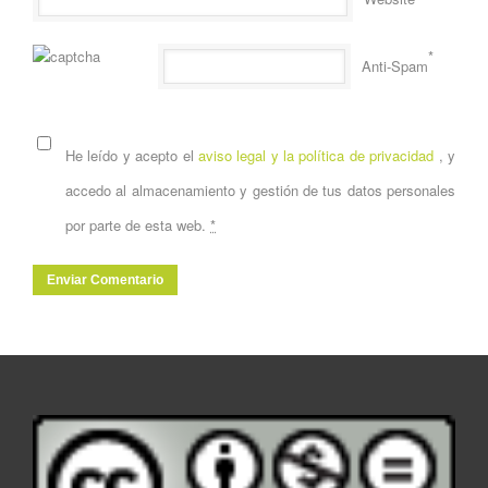
*
Anti-Spam
He leído y acepto el
aviso legal y la política de privacidad
, y
accedo al almacenamiento y gestión de tus datos personales
por parte de esta web.
*