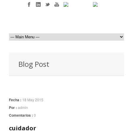
Blog Post
Fecha :
18 May 2015
Por :
admin
Comentarios :
0
cuidador