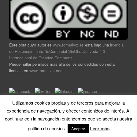
Este obra cuyo autor es
www.formalviz.es
está bajo una
licencia
de Reconocimiento-NoComercial-SinObraDerivada 4.0
Internacional de Creative Commons
.
Puede hallar permisos más allá de los concedidos con esta
licencia en
www.formalviz.com
Utilizamos cookies propias y de terceros para mejorar la
Home
|
Soporte técnico
|
Mapa
|
Contacto
|
Trabaja con
experiencia de navegación, y ofrecer contenidos de interés. Al
nosotros
|
Aviso legal y política de privacidad
continuar con la navegación entendemos que se acepta nuestra
política de cookies.
Leer más
Aceptar