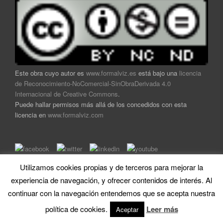
Este obra cuyo autor es
www.formalviz.es
está bajo una
licencia
de Reconocimiento-NoComercial-SinObraDerivada 4.0
Internacional de Creative Commons
.
Puede hallar permisos más allá de los concedidos con esta
licencia en
www.formalviz.com
Utilizamos cookies propias y de terceros para mejorar la
Home
|
Soporte técnico
|
Mapa
|
Contacto
|
Trabaja con
experiencia de navegación, y ofrecer contenidos de interés. Al
nosotros
|
Aviso legal y política de privacidad
continuar con la navegación entendemos que se acepta nuestra
política de cookies.
Leer más
Aceptar